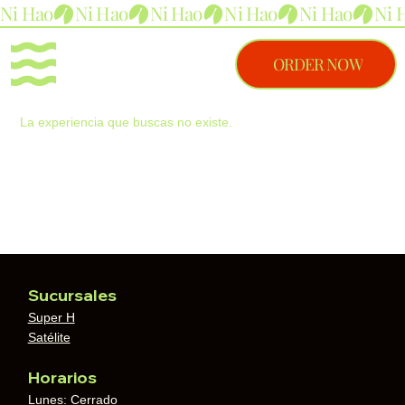
Ni Hao
ORDER NOW
La experiencia que buscas no existe.
Sucursales
Super H
Satélite
Horarios
Lunes: Cerrado